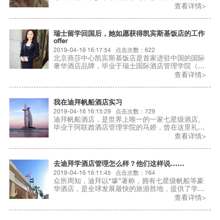
酋酒店管理学院学习酒店管理是一种什么体验呢？
查看详情>
一起来听听李典学姐的分享吧！
瑞士留学回国后，她如愿获得凯宾斯基饭店的工作
offer
2019-04-16 16:17:54 点击次数：622
北京燕莎中心凯宾斯基饭店是首家进驻中国的国际
奢华酒店品牌，毕业于瑞士国际酒店管理学院（简
称IMI）的Monica Ji，一回国便就职于此。
查看详情>
我在迪拜帆船酒店实习
2019-04-16 16:15:29 点击次数：729
迪拜帆船酒店，是世界上唯一的一家七星级酒店。
毕业于阿联酋酒店管理学院的马娇，曾在这里礼宾
部实习，她坦言道：“无论是迪拜，还是帆船酒店，
查看详情>
对我来说就像一个梦。”
去迪拜学酒店管理怎么样？他们这样说……
2019-04-16 16:11:45 点击次数：764
众所周知，迪拜以“壕”著称，拥有七星级帆船等豪
华酒店，是全球发展最快的旅游胜地，提供了学习
奢华酒店管理的优越环境。那在这里读酒店管理有
查看详情>
何优势呢？来看看学长学姐怎么说！