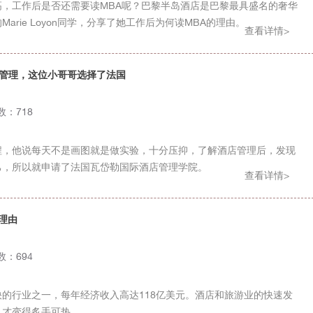
，工作后是否还需要读MBA呢？巴黎半岛酒店是巴黎最具盛名的奢华
arie Loyon同学，分享了她工作后为何读MBA的理由。
查看详情>
酒店管理，这位小哥哥选择了法国
次数：718
程，他说每天不是画图就是做实验，十分压抑，了解酒店管理后，发现
己，所以就申请了法国瓦岱勒国际酒店管理学院。
查看详情>
理由
次数：694
的行业之一，每年经济收入高达118亿美元。酒店和旅游业的快速发
人才变得炙手可热。