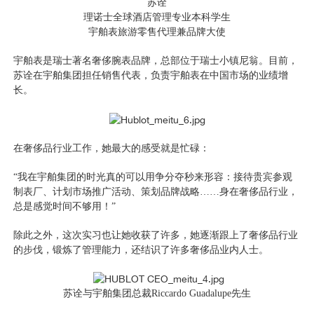
苏诠
理诺士全球酒店管理专业本科学生
宇舶表旅游零售代理兼品牌大使
宇舶表是瑞士著名奢侈腕表品牌，总部位于瑞士小镇尼翁。目前，
苏诠在宇舶集团担任销售代表，负责宇舶表在中国市场的业绩增
长。
在奢侈品行业工作，她最大的感受就是忙碌：
“我在宇舶集团的时光真的可以用争分夺秒来形容：接待贵宾参观
制表厂、计划市场推广活动、策划品牌战略……身在奢侈品行业，
总是感觉时间不够用！”
除此之外，这次实习也让她收获了许多，她逐渐跟上了奢侈品行业
的步伐，锻炼了管理能力，还结识了许多奢侈品业内人士。
苏诠与宇舶集团总裁Riccardo Guadalupe先生